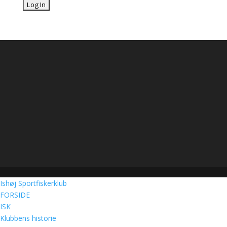
Ishøj Sportfiskerklub
FORSIDE
ISK
Klubbens historie