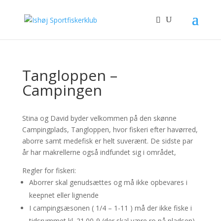
Tangloppen –
Campingen
Stina og David byder velkommen på den skønne
Campingplads, Tangloppen, hvor fiskeri efter havørred,
aborre samt medefisk er helt suverænt. De sidste par
år har makrellerne også indfundet sig i området,
Regler for fiskeri:
Aborrer skal genudsættes og må ikke opbevares i
keepnet eller lignende
I campingsæsonen ( 1/4 – 1-11 ) må der ikke fiske i
tidsrummet kl. 21.00-9 (der skal være ro på pladsen)