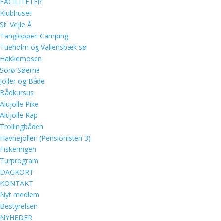
FACILITETER
Klubhuset
St. Vejle Å
Tangloppen Camping
Tueholm og Vallensbæk sø
Hakkemosen
Sorø Søerne
Joller og Både
Bådkursus
Alujolle Pike
Alujolle Rap
Trollingbåden
Havnejollen (Pensionisten 3)
Fiskeringen
Turprogram
DAGKORT
KONTAKT
Nyt medlem
Bestyrelsen
NYHEDER