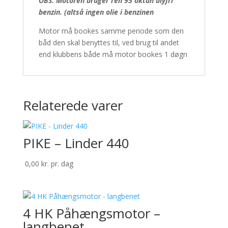
OBS: Motoren bruger ren 95 oktan blyfri
benzin. (altså ingen olie i benzinen
Motor må bookes samme periode som den
båd den skal benyttes til, ved brug til andet
end klubbens både må motor bookes 1 døgn
Relaterede varer
PIKE – Linder 440
0,00
kr.
pr. dag
4 HK Påhængsmotor –
langbenet