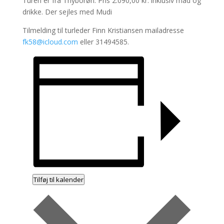
Turen er fra
Thyborøn. Pris 2.0
90,00 kr. inklusiv mad og
drikke. Der sejles med Mudi
Tilmelding til t
ur
leder Finn Kristiansen mailadresse
fk58@icloud.com
eller 31494585.
Tilføj til kalender