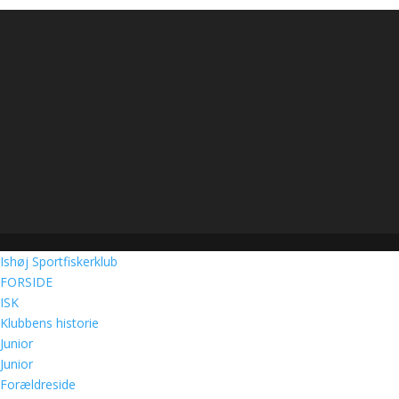
Ishøj Sportfiskerklub
FORSIDE
ISK
Klubbens historie
Junior
Junior
Forældreside