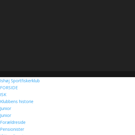
Ishøj Sportfiskerklub
FORSIDE
ISK
Klubbens historie
Junior
Junior
Forældreside
Pensionister