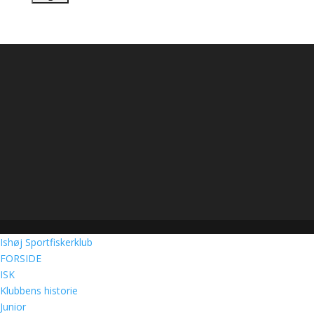
Ishøj Sportfiskerklub
FORSIDE
ISK
Klubbens historie
Junior