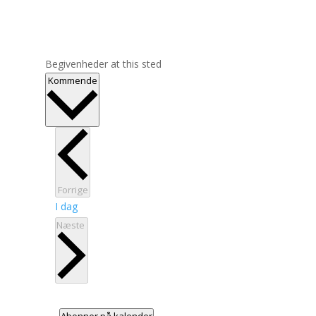
Begivenheder at this sted
Vælg
Kommende
dato.
Begivenheder
Forrige
I dag
Begivenheder
Næste