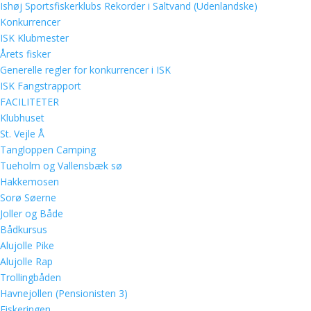
Ishøj Sportsfiskerklubs Rekorder i Saltvand (Udenlandske)
Konkurrencer
ISK Klubmester
Årets fisker
Generelle regler for konkurrencer i ISK
ISK Fangstrapport
FACILITETER
Klubhuset
St. Vejle Å
Tangloppen Camping
Tueholm og Vallensbæk sø
Hakkemosen
Sorø Søerne
Joller og Både
Bådkursus
Alujolle Pike
Alujolle Rap
Trollingbåden
Havnejollen (Pensionisten 3)
Fiskeringen