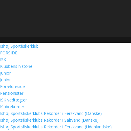
Ishøj Sportfiskerklub
FORSIDE
ISK
Klubbens historie
Junior
Junior
Forældreside
Pensionister
ISK vedtægter
Klubrekorder
Ishøj Sportsfiskerklubs Rekorder i Ferskvand (Danske)
Ishøj Sportsfiskerklubs Rekorder i Saltvand (Danske)
Ishøj Sportsfiskerklubs Rekorder i Ferskvand (Udenlandske)