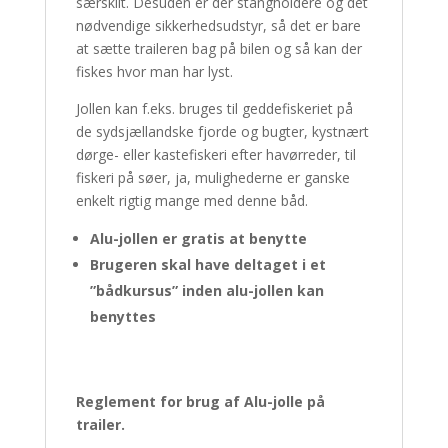
særskilt. Desuden er der stangholdere og det
nødvendige sikkerhedsudstyr, så det er bare
at sætte traileren bag på bilen og så kan der
fiskes hvor man har lyst.
Jollen kan f.eks. bruges til geddefiskeriet på
de sydsjællandske fjorde og bugter, kystnært
dørge- eller kastefiskeri efter havørreder, til
fiskeri på søer, ja, mulighederne er ganske
enkelt rigtig mange med denne båd.
Alu-jollen er gratis at benytte
Brugeren skal have deltaget i et
”bådkursus” inden alu-jollen kan
benyttes
Reglement for brug af Alu-jolle på
trailer.