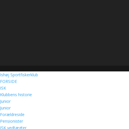
Ishøj Sportfiskerklub
FORSIDE
ISK
Klubbens historie
Junior
Junior
Forældreside
Pensionister
ISK vedtægter