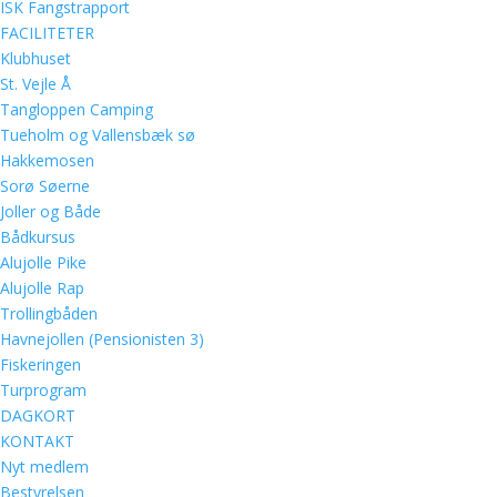
ISK Fangstrapport
FACILITETER
Klubhuset
St. Vejle Å
Tangloppen Camping
Tueholm og Vallensbæk sø
Hakkemosen
Sorø Søerne
Joller og Både
Bådkursus
Alujolle Pike
Alujolle Rap
Trollingbåden
Havnejollen (Pensionisten 3)
Fiskeringen
Turprogram
DAGKORT
KONTAKT
Nyt medlem
Bestyrelsen