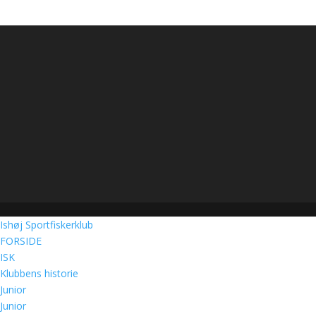
Ishøj Sportfiskerklub
FORSIDE
ISK
Klubbens historie
Junior
Junior